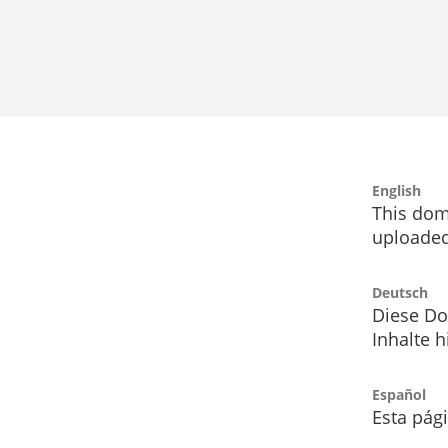
English
This dom
uploaded
Deutsch
Diese Do
Inhalte h
Español
Esta pág