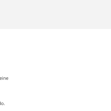
eine
do.